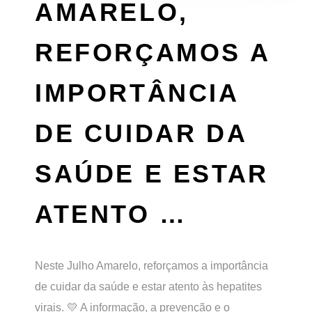
AMARELO,
REFORÇAMOS A
IMPORTÂNCIA
DE CUIDAR DA
SAÚDE E ESTAR
ATENTO …
Neste Julho Amarelo, reforçamos a importância
de cuidar da saúde e estar atento às hepatites
virais. 💛 A informação, a prevenção e o