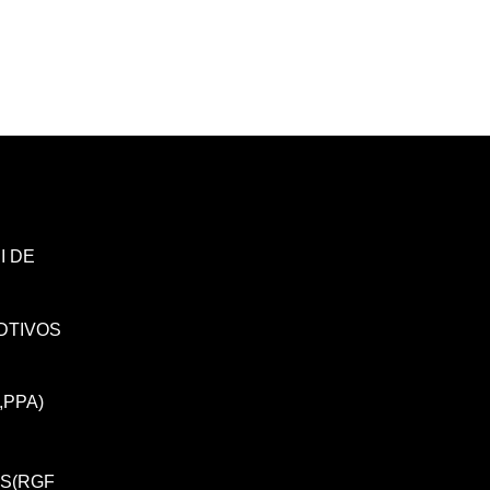
I DE
DTIVOS
,PPA)
IS(RGF