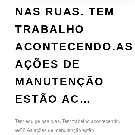
NAS RUAS. TEM
TRABALHO
ACONTECENDO.AS
AÇÕES DE
MANUTENÇÃO
ESTÃO AC…
Tem equipe nas ruas. Tem trabalho acontecendo.
🚜👷‍♂️ As ações de manutenção estão