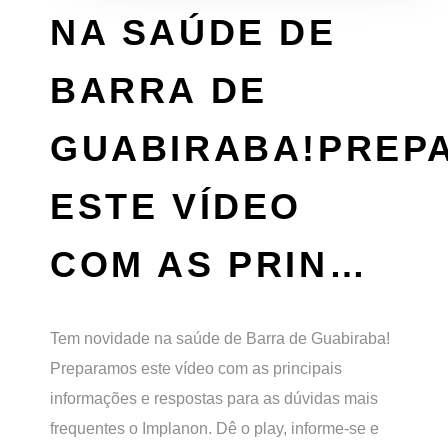
NA SAÚDE DE
BARRA DE
GUABIRABA!PREP
ESTE VÍDEO
COM AS PRIN…
Tem novidade na saúde de Barra de Guabiraba!
Preparamos este vídeo com as principais
informações e respostas para as dúvidas mais
frequentes o Implanon. Dê o play, informe-se e