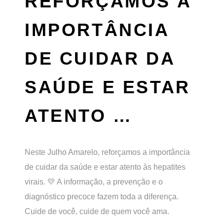
REFORÇAMOS A
IMPORTÂNCIA
DE CUIDAR DA
SAÚDE E ESTAR
ATENTO …
Neste Julho Amarelo, reforçamos a importância
de cuidar da saúde e estar atento às hepatites
virais. 💛 A informação, a prevenção e o
diagnóstico precoce fazem toda a diferença.
Cuide de você, cuide de quem você ama.