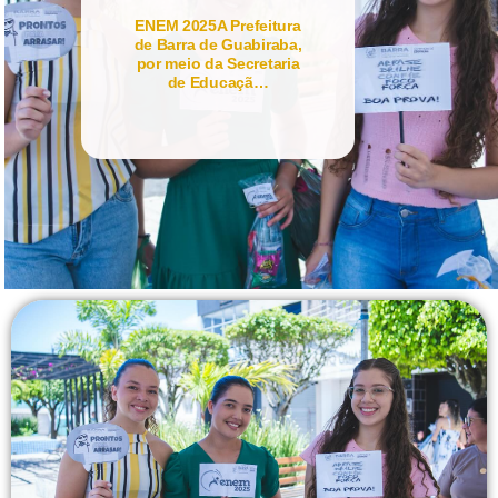
ENEM 2025A Prefeitura
de Barra de Guabiraba,
por meio da Secretaria
de Educaçã…