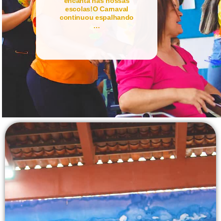
encanta nas nossas
escolas!O Carnaval
continuou espalhando
…