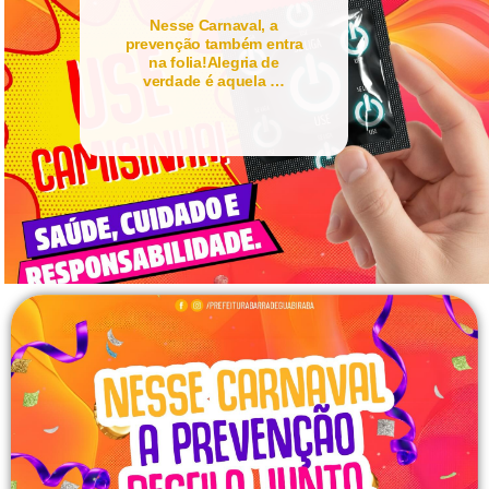
Nesse Carnaval, a
prevenção também entra
na folia!Alegria de
verdade é aquela …