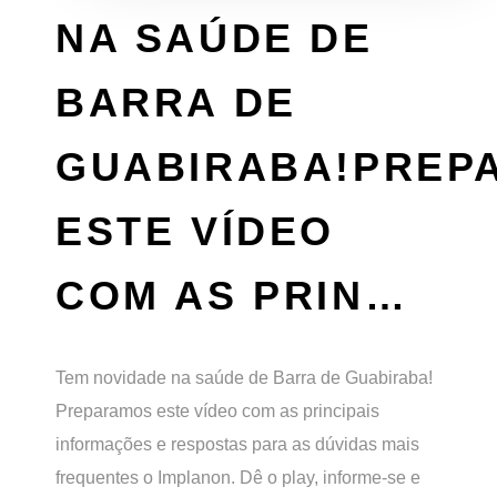
NA SAÚDE DE
BARRA DE
GUABIRABA!PREP
ESTE VÍDEO
COM AS PRIN…
Tem novidade na saúde de Barra de Guabiraba!
Preparamos este vídeo com as principais
informações e respostas para as dúvidas mais
frequentes o Implanon. Dê o play, informe-se e