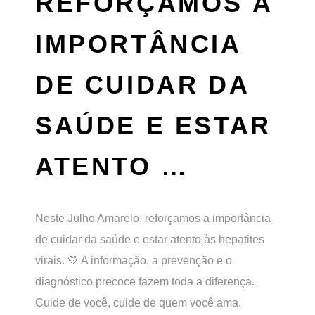
REFORÇAMOS A
IMPORTÂNCIA
DE CUIDAR DA
SAÚDE E ESTAR
ATENTO …
Neste Julho Amarelo, reforçamos a importância
de cuidar da saúde e estar atento às hepatites
virais. 💛 A informação, a prevenção e o
diagnóstico precoce fazem toda a diferença.
Cuide de você, cuide de quem você ama.