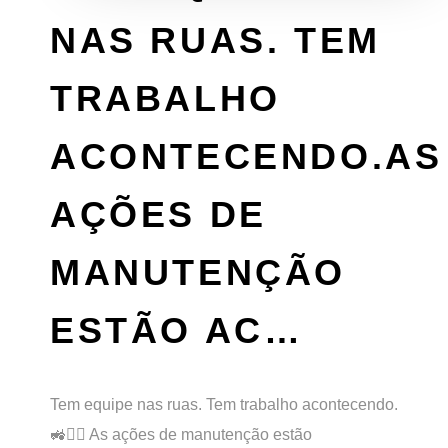
NAS RUAS. TEM
TRABALHO
ACONTECENDO.AS
AÇÕES DE
MANUTENÇÃO
ESTÃO AC…
Tem equipe nas ruas. Tem trabalho acontecendo.
🚜👷‍♂️ As ações de manutenção estão