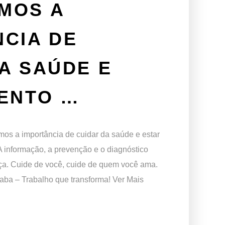
MOS A
CIA DE
A SAÚDE E
TENTO …
mos a importância de cuidar da saúde e estar
 A informação, a prevenção e o diagnóstico
nça. Cuide de você, cuide de quem você ama.
raba – Trabalho que transforma! Ver Mais