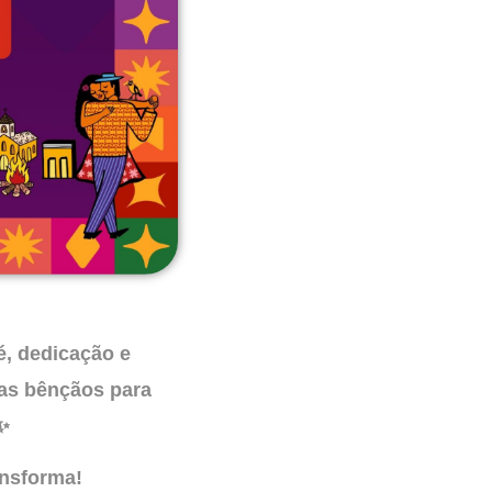
é, dedicação e
tas bênçãos para
✨
ansforma!