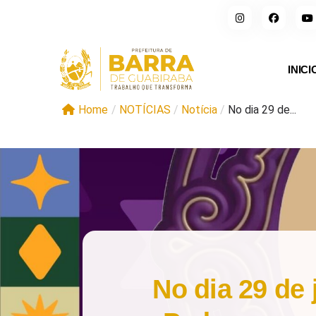
INICI
Home
/
NOTÍCIAS
/
Notícia
/
No dia 29 de...
No dia 29 de