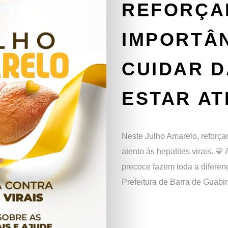
REFORÇA
IMPORTÂN
CUIDAR D
ESTAR A
Neste Julho Amarelo, reforça
atento às hepatites virais. 
precoce fazem toda a difere
Prefeitura de Barra de Guabi