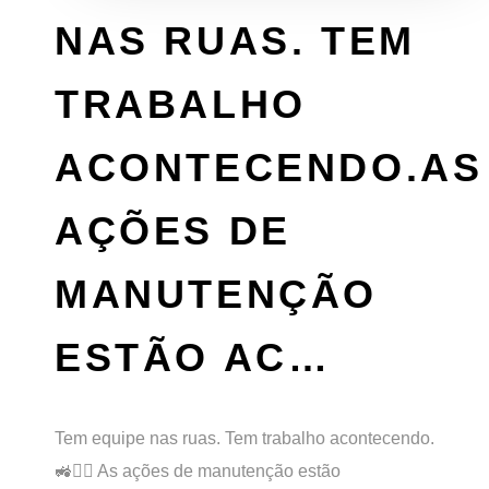
NAS RUAS. TEM
TRABALHO
ACONTECENDO.AS
AÇÕES DE
MANUTENÇÃO
ESTÃO AC…
Tem equipe nas ruas. Tem trabalho acontecendo.
🚜👷‍♂️ As ações de manutenção estão