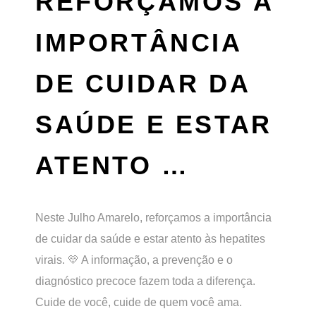
REFORÇAMOS A
IMPORTÂNCIA
DE CUIDAR DA
SAÚDE E ESTAR
ATENTO …
Neste Julho Amarelo, reforçamos a importância
de cuidar da saúde e estar atento às hepatites
virais. 💛 A informação, a prevenção e o
diagnóstico precoce fazem toda a diferença.
Cuide de você, cuide de quem você ama.