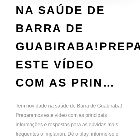
NA SAÚDE DE
BARRA DE
GUABIRABA!PREP
ESTE VÍDEO
COM AS PRIN…
Tem novidade na saúde de Barra de Guabiraba!
Preparamos este vídeo com as principais
informações e respostas para as dúvidas mais
frequentes o Implanon. Dê o play, informe-se e